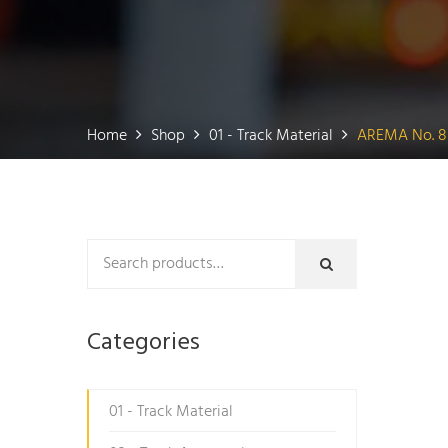
Home
Shop
01 - Track Material
AREMA No. 8 
Categories
01 - Track Material