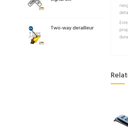
ries
deta
Este
Two-way derailleur
prop
dura
Rela