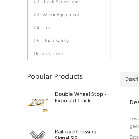
02 - Track Accessories
03 - Minor Equipment
04 - Tool
05 - Road Safety
Uncategorized
Popular Products
Descri
Double Wheel Stop -
Exposed Track
Des
Los
geom
Railroad Crossing
Este
Signal SIR