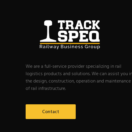
We are a full-service provider specializing in rail
logistics products and solutions. We can assist you i
the design, construction, operation and maintenance
of rail infrastructure.
Contact