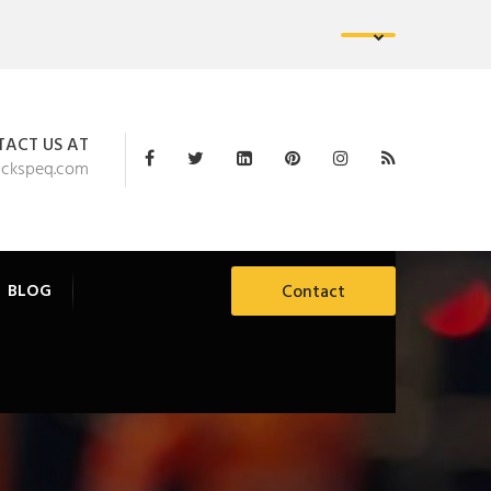
ACT US AT
ackspeq.com
BLOG
Contact