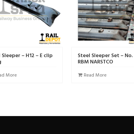
 Sleeper – H12 – E clip
Steel Sleeper Set – No. 
g
RBM NARSTCO
ad More
Read More