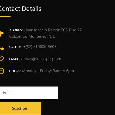
Contact Details
Juan Ignacio Ramón 506-Piso 27
ADDRESS:
Col.Centro Monterrey, N. L.
+(52) 81-1600-5603
CALL US:
ventas@trackspeq.com
EMAIL:
Monday - Friday: 9am to 6pm
HOURS: