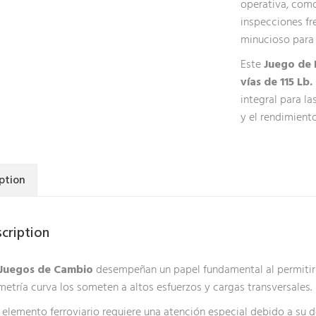
operativa, com
inspecciones fr
minucioso para 
Este
Juego de 
vías de 115 L
integral para la
y el rendimient
ption
cription
Juegos de Cambio
desempeñan un papel fundamental al permitir q
etría curva los someten a altos esfuerzos y cargas transversales.
 elemento ferroviario requiere una atención especial debido a su 