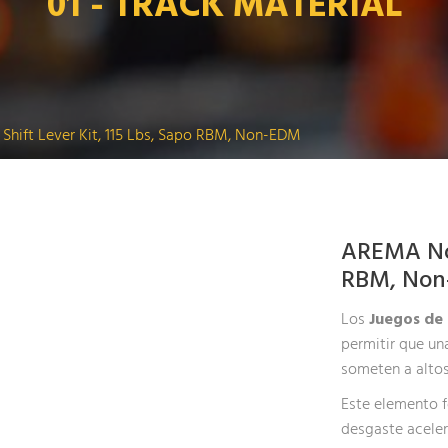
01 - TRACK MATERIAL
Shift Lever Kit, 115 Lbs, Sapo RBM, Non-EDM
AREMA No. 
RBM, No
Los
Juegos de
permitir que un
someten a altos
Este elemento f
desgaste aceler