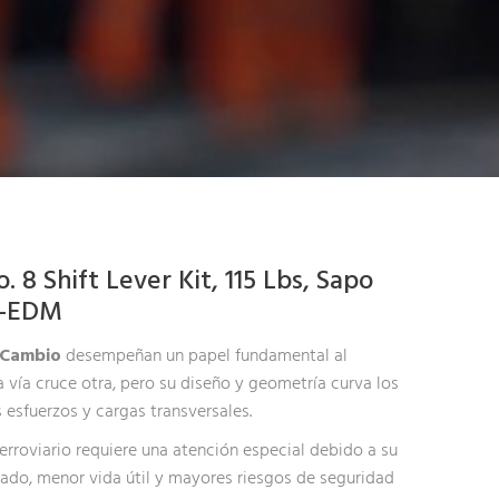
8 Shift Lever Kit, 115 Lbs, Sapo
n-EDM
 Cambio
desempeñan un papel fundamental al
a vía cruce otra, pero su diseño y geometría curva los
 esfuerzos y cargas transversales.
erroviario requiere una atención especial debido a su
ado, menor vida útil y mayores riesgos de seguridad