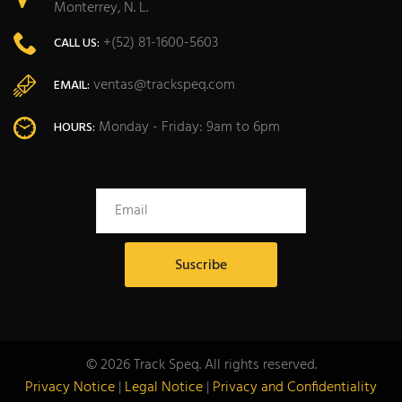
Monterrey, N. L.
+(52) 81-1600-5603
CALL US:
ventas@trackspeq.com
EMAIL:
Monday - Friday: 9am to 6pm
HOURS:
© 2026 Track Speq. All rights reserved.
Privacy Notice
|
Legal Notice
|
Privacy and Confidentiality