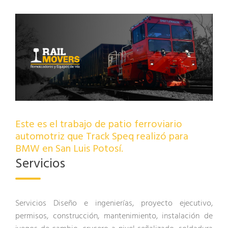
Este es el trabajo de patio ferroviario
automotriz que Track Speq realizó para
BMW en San Luis Potosí.
Servicios
Servicios Diseño e ingenierías, proyecto ejecutivo,
permisos, construcción, mantenimiento, instalación de