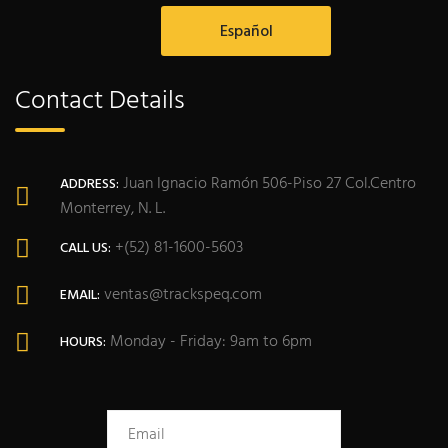
Español
Contact Details
Juan Ignacio Ramón 506-Piso 27 Col.Centro
ADDRESS:
Monterrey, N. L.
+(52) 81-1600-5603
CALL US:
ventas@trackspeq.com
EMAIL:
Monday - Friday: 9am to 6pm
HOURS: