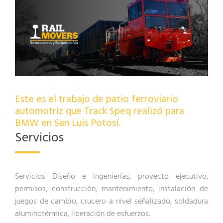
Este es el trabajo de patio ferroviario
automotriz que Track Speq realizó para
BMW en San Luis Potosí.
Servicios
Servicios Diseño e ingenierías, proyecto ejecutivo,
permisos, construcción, mantenimiento, instalación de
juegos de cambio, crucero a nivel señalizado, soldadura
aluminotérmica, liberación de esfuerzos.