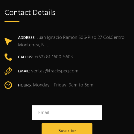
Contact Details
Juan Ignacio Ramón 506-Piso 27 Col.Centro
ADDRESS:
Monterrey, N. L.
+(52) 81-1600-5603
CALL US:
ventas@trackspeq.com
EMAIL:
Monday - Friday: 9am to 6pm
HOURS: